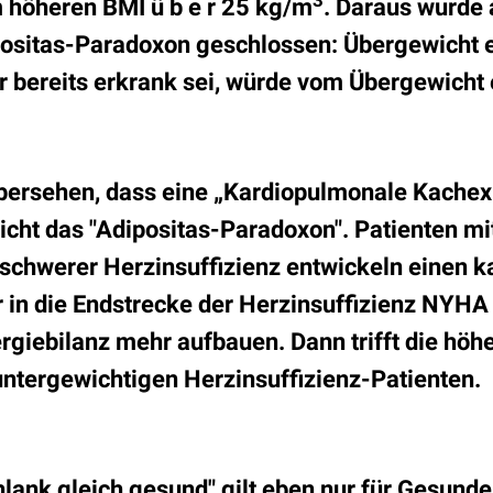
3
 höheren BMI ü b e r 25 kg/m
. Daraus wurde 
ositas-Paradoxon geschlossen: Übergewicht e
 bereits erkrank sei, würde vom Übergewicht e
bersehen, dass eine „Kardiopulmonale Kachex
nicht das "Adipositas-Paradoxon". Patienten mi
, schwerer Herzinsuffizienz entwickeln einen k
 in die Endstrecke der Herzinsuffizienz NYHA 
rgiebilanz mehr aufbauen. Dann trifft die höhe
ntergewichtigen Herzinsuffizienz-Patienten.
lank gleich gesund" gilt eben nur für Gesunde,