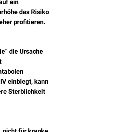
auf ein
rhöhe das Risiko
her profitieren.
ie“ die Ursache
t
atabolen
IV einbiegt, kann
re Sterblichkeit
 nicht für kranke