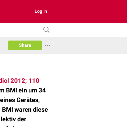
Log in
Share
diol 2012; 110
e m BMI ein um 34
 eines Gerätes,
m BMI waren diese
ektiv der