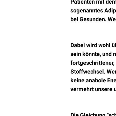
Patienten mit dem
sogenanntes Adip
bei Gesunden. Wer
Dabei wird wohl ü
sein könnte, und 
fortgeschrittener
Stoffwechsel. Wer
keine anabole Ene
vermehrt unsere u
Die Gleichung "sch