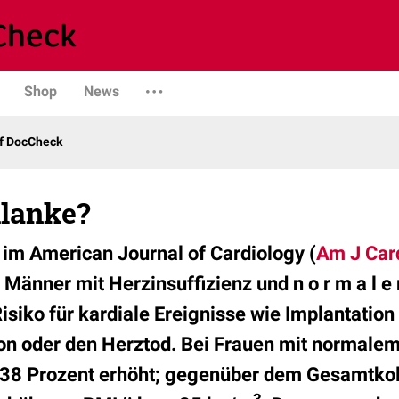
Shop
News
uf DocCheck
lanke?
 im American Journal of Cardiology (
Am J Car
n Männer mit Herzinsuffizienz und n o r m a l 
isiko für kardiale Ereignisse wie Implantation
on oder den Herztod. Bei Frauen mit normale
 38 Prozent erhöht; gegenüber dem Gesamtkoll