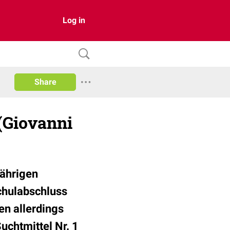
Log in
Share
 (Giovanni
jährigen
chulabschluss
en allerdings
uchtmittel Nr. 1