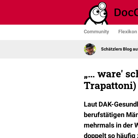
Community
Flexikon
Schätzlers Blog a
„… ware' sc
Trapattoni)
Laut DAK-Gesundhe
berufstätigen Män
mehrmals in der W
doppelt so häufig