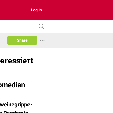
Log in
Share
eressiert
Comedian
chweinegrippe-