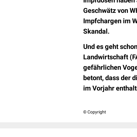
Impfdosen haben 
Geschwätz von WH
Impfchargen im We
Skandal.
Und es geht schon
Landwirtschaft (F
gefährlichen
Voge
betont, dass der d
im Vorjahr enthal
© Copyright