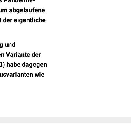
es Pandemie-
rum abgelaufene
 der eigentliche
ng und
en Variante der
KI) habe dagegen
rusvarianten wie