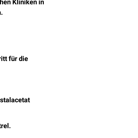
hen Kliniken in
.
tt für die
stalacetat
rel.