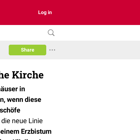
Log in
Share
he Kirche
äuser in
en, wenn diese
ischöfe
 die neue Linie
n seinem Erzbistum