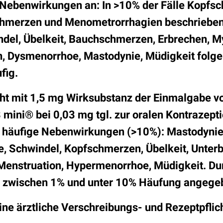
 Nebenwirkungen an: In >10% der Fälle Kopfs
chmerzen und Menometrorrhagien beschrieben.
del, Übelkeit, Bauchschmerzen, Erbrechen, M
 Dysmenorrhoe, Mastodynie, Müdigkeit folg
fig.
t mit 1,5 mg Wirksubstanz der Einmalgabe vo
 mini® bei 0,03 mg tgl. zur oralen Kontrazept
r häufige Nebenwirkungen (>10%): Mastodynie
, Schwindel, Kopfschmerzen, Übelkeit, Unte
Menstruation, Hypermenorrhoe, Müdigkeit. Dur
 zwischen 1% und unter 10% Häufung angege
ine ärztliche Verschreibungs- und Rezeptpflich