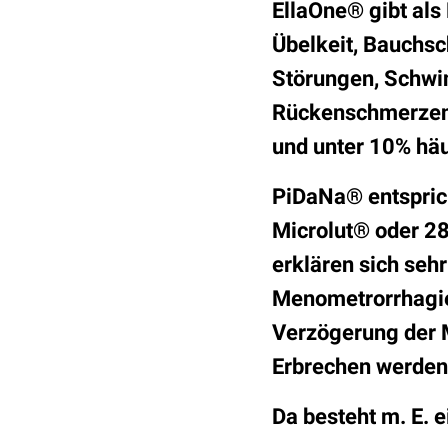
EllaOne® gibt als
Übelkeit, Bauchs
Störungen, Schwin
Rückenschmerzen,
und unter 10% häu
PiDaNa® entsprich
Microlut® oder 28
erklären sich seh
Menometrorrhagie
Verzögerung der 
Erbrechen werden
Da besteht m. E. e