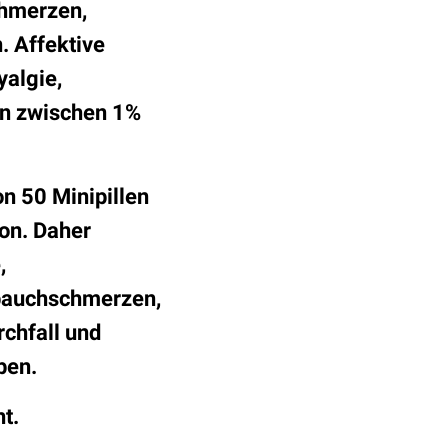
chmerzen,
 Affektive
yalgie,
en zwischen 1%
n 50 Minipillen
ion. Daher
,
rbauchschmerzen,
chfall und
ben.
t.