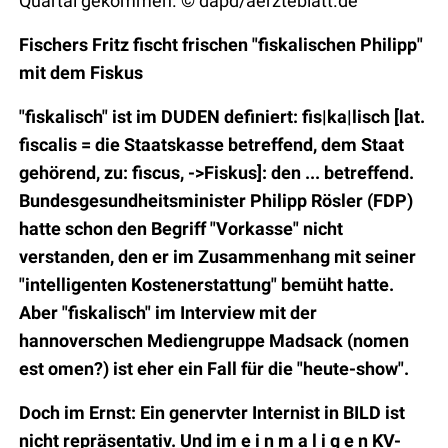
Quartal gekommen. © dapd/aerzteblatt.de
Fischers Fritz fischt frischen "fiskalischen Philipp"
mit dem Fiskus
"fiskalisch" ist im DUDEN definiert: fis|ka|lisch [lat.
fiscalis = die Staatskasse betreffend, dem Staat
gehörend, zu: fiscus, ->Fiskus]: den ... betreffend.
Bundesgesundheitsminister Philipp Rösler (FDP)
hatte schon den Begriff "Vorkasse" nicht
verstanden, den er im Zusammenhang mit seiner
"intelligenten Kostenerstattung" bemüht hatte.
Aber "fiskalisch" im Interview mit der
hannoverschen Mediengruppe Madsack (nomen
est omen?) ist eher ein Fall für die "heute-show".
Doch im Ernst: Ein genervter Internist in BILD ist
nicht repräsentativ. Und im e i n m a l i g e n KV-