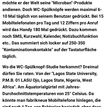
möchte er der Welt seine "Microban"-Produkte
andienen. Doch WC-Spülknöpfe werden maximal 6-
10 Mal täglich von seinem Benutzer gedrückt. Bei 15
Mobiltelefonaten pro Tag und 12 Ziffern pro Anruf
wird das Handy 180 Mal gedrückt. Dazu kommen
noch SMS, Kurzwahl, Kalender, Notizbuchfunktion
etc.. Das summiert sich locker auf 250-350
"Kontaminationskontakte" auf der Tastaturfläche
täglich.
Wo die WC-Spülknopf-Studie herkommt? Dreimal
dürfen Sie raten. Von der "Lagos State University,
P.M.B. 01 LASU Ojo, Lagos State, Nigeria, West
Africa". Am Äquatorialgürtel mit Jahres-
Durchschnittstemperaturen von 25° Celsius. Da
könnte man fabrikneue Mobiltelefone hinlegen, die
sind nach 1 Tag von Bakterien besiedelt, ohne dass