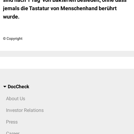
jemals die Tastatur von Menschenhand berührt
wurde.
© Copyright
DocCheck
About Us
Investor Relations
Press
Career