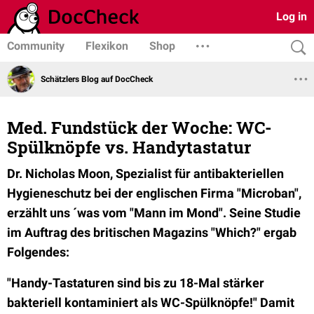
Log in
Community
Flexikon
Shop
Schätzlers Blog auf DocCheck
Med. Fundstück der Woche: WC-
Spülknöpfe vs. Handytastatur
Dr. Nicholas Moon, Spezialist für antibakteriellen
Hygieneschutz bei der englischen Firma "Microban",
erzählt uns ´was vom "Mann im Mond".
Seine
Studie
im Auftrag des britischen Magazins "Which?" ergab
Folgendes
:
"Handy-Tastaturen sind bis zu 18-Mal stärker
bakteriell kontaminiert als WC-Spülknöpfe!" Damit