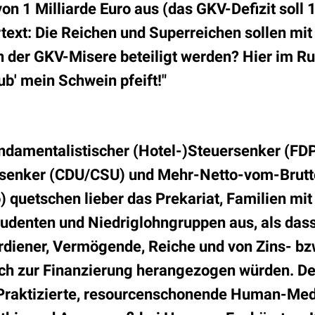
n 1 Milliarde Euro aus (das GKV-Defizit soll 
text: Die Reichen und Superreichen sollen mit
 der GKV-Misere beteiligt werden? Hier im Ru
ub' mein Schwein pfeift!"
undamentalistischer (Hotel-)Steuersenker (FDP
enker (CDU/CSU) und Mehr-Netto-vom-Brutt
) quetschen lieber das Prekariat, Familien mit
udenten und Niedriglohngruppen aus, als dass
rdiener, Vermögende, Reiche und von Zins- bz
ch zur Finanzierung herangezogen würden. De
 Praktizierte, resourcenschonende Human-Med