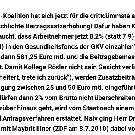
oalition hat sich jetzt für die drittdümmste a
 schlichte Beitragssatzerhöhung! Dafür haben
aucht, dass Arbeitnehmer jetzt 8,2% (statt 7,9
,0) in den Gesundheitsfonds der GKV einzahlen
t dann 581,25 Euro mtl. und die Beitragsbem
. Damit Kollege Rösler nicht sein Gesicht verl
itert, trete ich zurück"), werden Zusatzbeiträ
igung zwischen 25 und 50 Euro mtl. eingeführt
ürfen dann 2% vom Brutto nicht überschreite
über hinaus geht, wird vom Staat nach einem
Antragsverfahren erstattet. Naiv ging Herr Dr.
mit Maybrit Illner (ZDF am 8.7.2010) dabei v