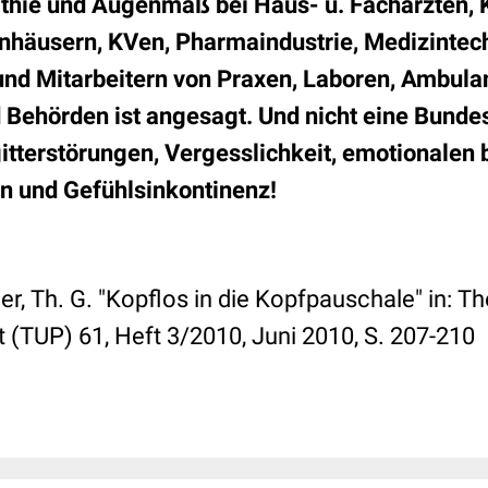
hie und Augenmaß bei Haus- u. Fachärzten, 
nhäusern, KVen, Pharmaindustrie, Medizintec
und Mitarbeitern von Praxen, Laboren, Ambula
Behörden ist angesagt. Und nicht eine Bunde
gitterstörungen, Vergesslichkeit, emotionalen 
en und Gefühlsinkontinenz!
ler, Th. G. "Kopflos in die Kopfpauschale" in: T
t (TUP) 61, Heft 3/2010, Juni 2010, S. 207-210