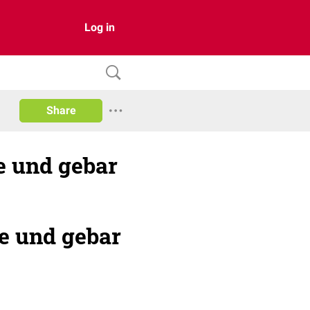
Log in
Share
e und gebar
te und gebar