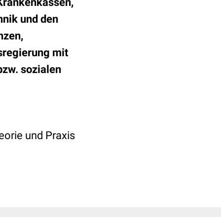
Krankenkassen,
hnik und den
nzen,
sregierung mit
bzw. sozialen
heorie und Praxis