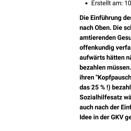
Erstellt am:
10
Die Einführung de
nach Oben. Die sc
amtierenden Gesun
offenkundig verf
aufwärts hätten n
bezahlen müssen.
ihren "Kopfpausch
das 25 % !) beza
Sozialhilfesatz w
auch nach der Ein
Idee in der GKV g