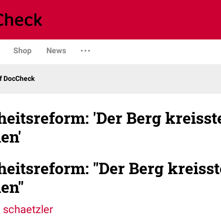
Shop
News
uf DocCheck
eitsreform: 'Der Berg kreisst
en'
eitsreform: "Der Berg kreiss
en"
 schaetzler