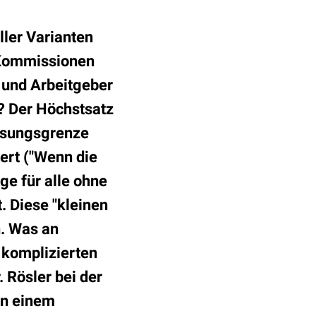
ller Varianten
 Kommissionen
) und Arbeitgeber
? Der Höchstsatz
essungsgrenze
iert ("Wenn die
ge für alle ohne
. Diese "kleinen
n. Was an
 komplizierten
 Rösler bei der
on einem