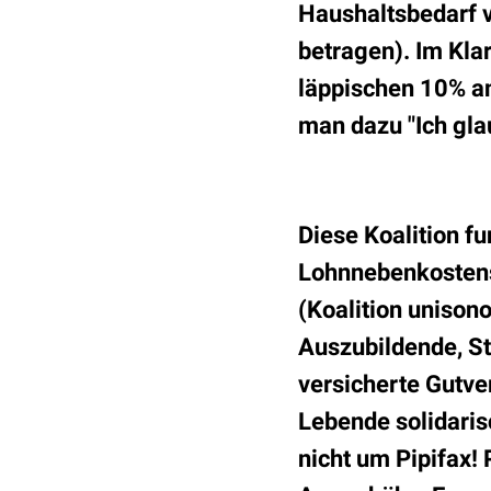
Haushaltsbedarf vo
betragen). Im Klar
läppischen 10% an
man dazu "Ich gla
Diese Koalition f
Lohnnebenkostens
(Koalition unisono
Auszubildende, St
versicherte Gutve
Lebende solidaris
nicht um Pipifax!