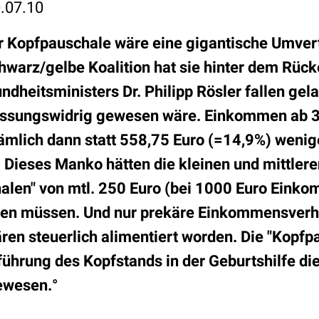
.07.10
r Kopfpauschale wäre eine gigantische Umver
hwarz/gelbe Koalition hat sie hinter dem Rüc
dheitsministers Dr. Philipp Rösler fallen gela
assungswidrig gewesen wäre. Einkommen ab 3
ämlich dann statt 558,75 Euro (=14,9%) wenige
 Dieses Manko hätten die kleinen und mittle
alen" von mtl. 250 Euro (bei 1000 Euro Einko
hlen müssen. Und nur prekäre Einkommensverh
ären steuerlich alimentiert worden. Die "Kopfp
führung des Kopfstands in der Geburtshilfe d
ewesen.°