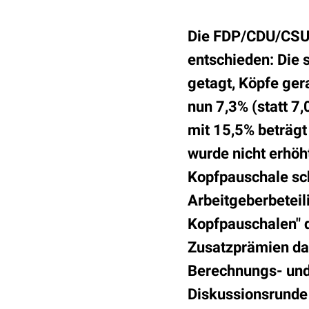
Die FDP/CDU/CSU-K
entschieden: Die
getagt, Köpfe ger
nun 7,3% (statt 7
mit 15,5% beträg
wurde nicht erhöht
Kopfpauschale sche
Arbeitgeberbeteil
Kopfpauschalen" d
Zusatzprämien dar
Berechnungs- und 
Diskussionsrunde 