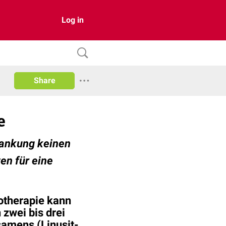
Log in
Share
e
krankung keinen
en für eine
totherapie kann
zwei bis drei
samens
(Linusit-