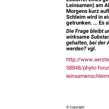
Leinsamen
) am A
Morgens kurz auf
Schleim wird in e
getrunken. ... Es
Die Frage bleibt 
wirksame Substan
gehalten, bei der
werden? vgl.
http://www.aerzte
58848/phyto-foru
leinsamenschlei
© Copyright