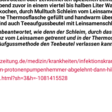
bend zuvor in einem viertel bis halben Liter W
kochen, durch Mulltuch Schleim vom
Leinsam
ine Thermosflasche gefüllt und handwarm über 
 sind auch Teeaufgussbeutel mit Leinsamenschl
unbeantwortet, wie denn der Schleim, durch das
z vom Leinsamen getrennt und in der Therm
 Aufgussmethode den Teebeutel verlassen kan
zeitung.de/medizin/krankheiten/infektionskran
m-protonenpumpenhemmer-abgelehnt-dann-hil
m.html?sh=3&h=-1081415528