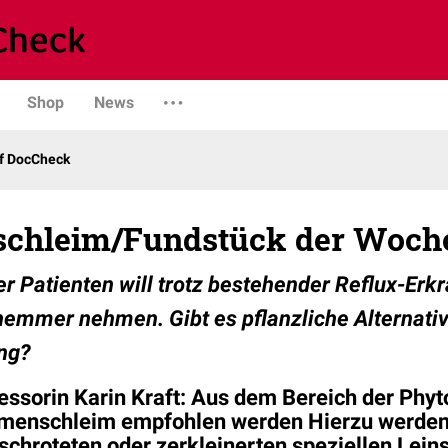
Shop
News
uf DocCheck
schleim/Fundstück der Woch
er Patienten will trotz bestehender Reflux-Er
mmer nehmen. Gibt es pflanzliche Alternativ
ng?
essorin Karin Kraft: Aus dem Bereich der Phy
menschleim empfohlen werden Hierzu werden 
eschroteten oder zerkleinerten speziellen
Lein