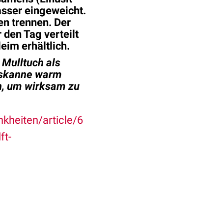
asser eingeweicht.
en
trennen. Der
den Tag verteilt
eim erhältlich.
 Mulltuch als
oskanne warm
n, um wirksam zu
kheiten/article/6
ft-