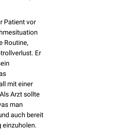
r Patient vor
ahmesituation
e Routine,
ollverlust. Er
sein
as
ll mit einer
Als Arzt sollte
 was man
und auch bereit
g einzuholen.