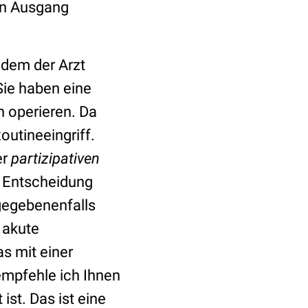
en Ausgang
 dem der Arzt
Sie haben eine
h operieren. Da
outineeingriff.
er
partizipativen
e Entscheidung
 gegebenenfalls
 akute
s mit einer
empfehle ich Ihnen
ist. Das ist eine