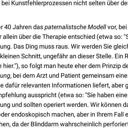
 bei Kunstfehlerprozessen nicht selten über d
or 40 Jahren das
paternalistsche Modell
vor, bei
allein über die Therapie entschied (etwa so: "
ng. Das Ding muss raus. Wir werden Sie gleic
leinen Schnitt, ungefähr an dieser Stelle. Ein R
 hier."), so folgt man heute eher dem Prinzip d
dung
, bei dem Arzt und Patient gemeinsam ein
alle dafür relevanten Informationen liefert, aber
mpfehlung ausspricht (etwa so: "Sie haben eine
ng und sollten operiert werden. Wir können da
oder endoskopisch machen, aber in Ihrem Fall 
en, da der Blinddarm wahrscheinlich perforiert 