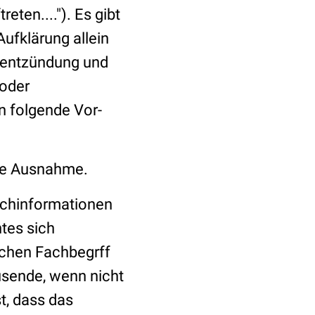
ten...."). Es gibt
Aufklärung allein
rmentzündung und
 oder
 folgende Vor-
die Ausnahme.
Fachinformationen
tes sich
schen Fachbegrff
usende, wenn nicht
t, dass das