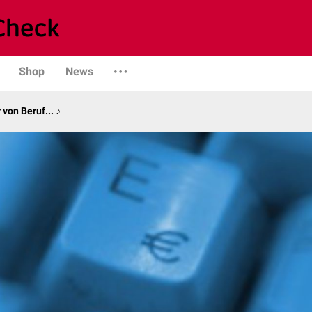
Shop
News
von Beruf... ♪