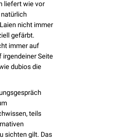
iefert wie vor
natürlich
n Laien nicht immer
ell gefärbt.
icht immer auf
 irgendeiner Seite
 wie dubios die
rungsgespräch
zum
hwissen, teils
rnativen
sichten gilt. Das