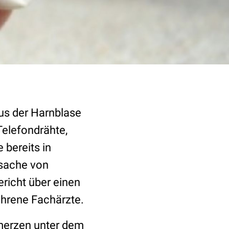
aus der Harnblase
Telefondrähte,
e bereits in
rsache von
richt über einen
fahrene Fachärzte.
hmerzen unter dem