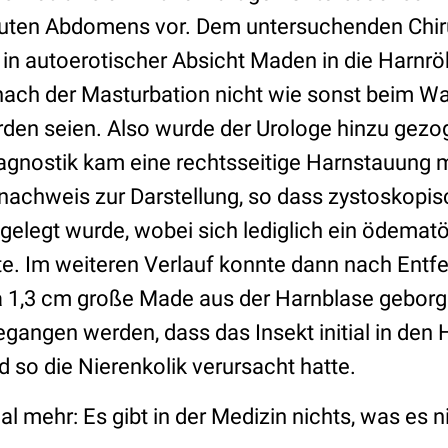
kuten Abdomens vor. Dem untersuchenden Chiru
 in autoerotischer Absicht Maden in die Harnrö
nach der Masturbation nicht wie sonst beim W
den seien. Also wurde der Urologe hinzu gezog
agnostik kam eine rechtsseitige Harnstauung m
chweis zur Darstellung, so dass zystoskopis
 gelegt wurde, wobei sich lediglich ein ödema
te. Im weiteren Verlauf konnte dann nach Entf
a 1,3 cm große Made aus der Harnblase gebor
angen werden, dass das Insekt initial in den H
 so die Nierenkolik verursacht hatte.
al mehr: Es gibt in der Medizin nichts, was es n