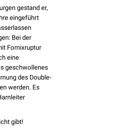
rgen gestand er,
hre eingeführt
asserlassen
en: Bei der
it Fornixruptur
ch eine
tös geschwollenes
ernung des Double-
gen werden. Es
arnleiter
icht gibt!