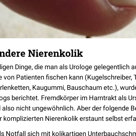
andere Nierenkolik
igen Dinge, die man als Urologe gelegentlich 
e von Patienten fischen kann (
Kugelschreiber, 
rlenketten, Kaugummi, Bauschaum etc.)
, wurd
gs berichtet. Fremdkörper im Harntrakt als U
 also nicht ungewöhnlich. Aber der folgende Be
r komplizierten Nierenkolik erstaunt selbst er
als Notfall sich mit kolikartigen Unterbauchsc