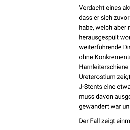
Verdacht eines a
dass er sich zuvor
habe, welch aber 
herausgespült wor
weiterführende Di
ohne Konkrementna
Harnleiterschiene
Ureterostium zeig
J-Stents eine etw
muss davon ausgeg
gewandert war und
Der Fall zeigt einm