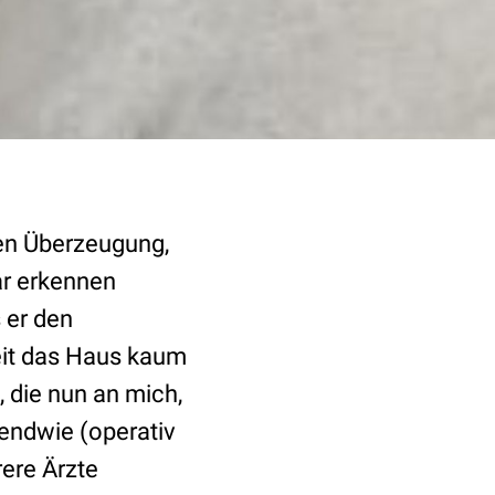
ten Überzeugung,
lar erkennen
 er den
eit das Haus kaum
, die nun an mich,
gendwie (operativ
ere Ärzte