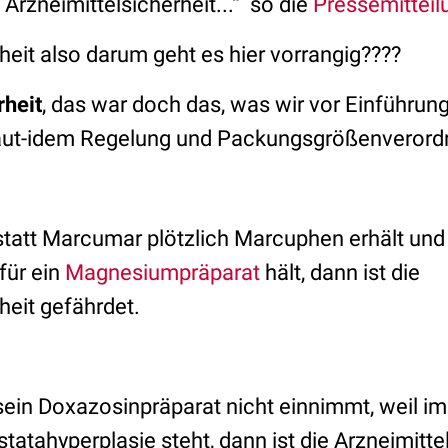
Arzneimittelsicherheit...“
so die
Pressemittei
heit also darum geht es hier vorrangig????
rheit
, das war doch das, was wir vor Einführun
 aut-idem Regelung und Packungsgrößenverord
statt Marcumar plötzlich Marcuphen erhält und
für ein
Magnesiumpräparat
hält, dann ist die
heit gefährdet.
sein Doxazosinpräparat nicht einnimmt, weil im
tatahyperplasie steht, dann ist die Arzneimitte