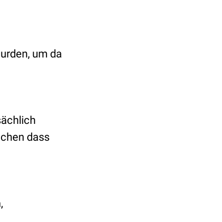
wurden, um da
sächlich
lichen dass
,