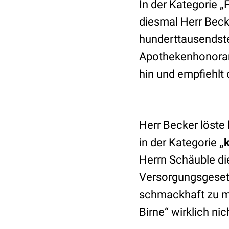
In der Kategorie „
diesmal Herr Bec
hunderttausendste
Apothekenhonorar“ 
hin und empfiehlt
Herr Becker löste
in der Kategorie
„k
Herrn Schäuble d
Versorgungsgesetz
schmackhaft zu mac
Birne“ wirklich nic