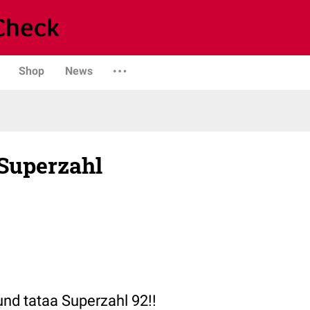
Shop
News
 Superzahl
und tataa Superzahl 92!!