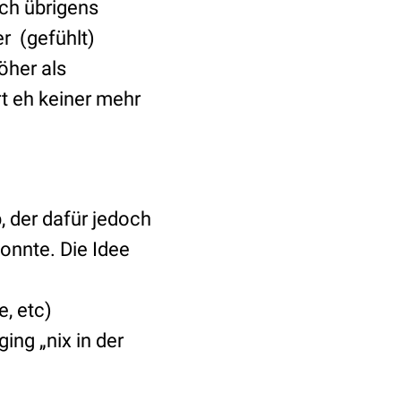
ich übrigens
er
(gefühlt)
öher als
rt eh keiner mehr
, der dafür jedoch
onnte. Die Idee
, etc)
ing „nix in der