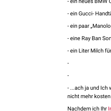
- ein neues BMW 
- ein Gucci- Hand
- ein paar „Manolo
- eine Ray Ban Son
- ein Liter Milch f
-
-
- ...ach ja und Ic
nicht mehr kosten
Nachdem ich Ihr
I