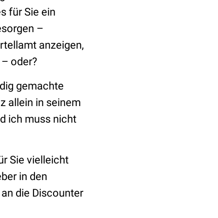
 für Sie ein
besorgen –
rtellamt anzeigen,
 – oder?
indig gemachte
 allein in seinem
d ich muss nicht
r Sie vielleicht
eber in den
 an die Discounter