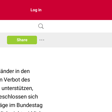
Log in
Share
änder in den
m Verbot des
unterstützen,
beschlossen sich
äge im Bundestag