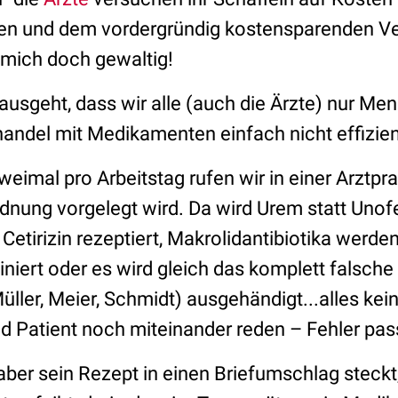
gen und dem vordergründig kostensparenden V
 mich doch gewaltig!
sgeht, dass wir alle (auch die Ärzte) nur Men
andel mit Medikamenten einfach nicht effizient
weimal pro Arbeitstag rufen wir in einer Arztpra
rdnung vorgelegt wird. Da wird Urem statt Unof
Cetirizin rezeptiert, Makrolidantibiotika wer
niert oder es wird gleich das komplett falsch
ller, Meier, Schmidt) ausgehändigt...alles kei
nd Patient noch miteinander reden – Fehler pas
ber sein Rezept in einen Briefumschlag steckt,