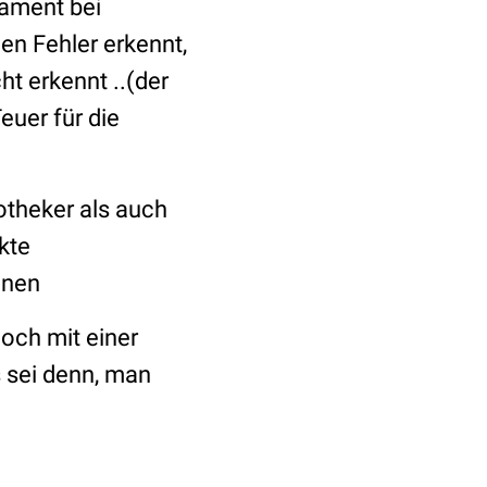
kament bei
en Fehler erkennt,
ht erkennt ..(der
Teuer für die
otheker als auch
kte
nnen
och mit einer
s sei denn, man