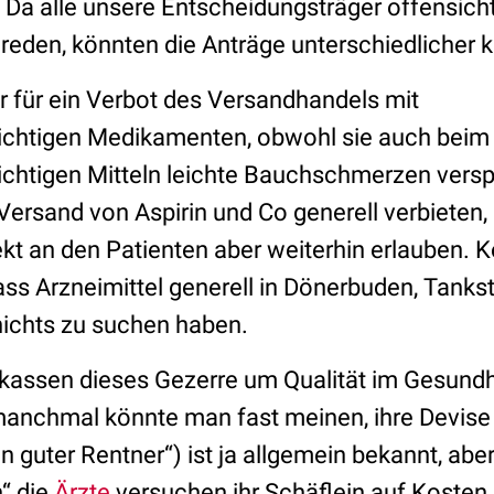
 Da alle unsere Entscheidungsträger offensichtl
reden, könnten die Anträge unterschiedlicher 
är für ein Verbot des Versandhandels mit
ichtigen Medikamenten, obwohl sie auch beim 
ichtigen Mitteln leichte Bauchschmerzen versp
Versand von Aspirin und Co generell verbieten,
kt an den Patienten aber weiterhin erlauben. K
ss Arzneimittel generell in Dönerbuden, Tankst
ichts zu suchen haben.
kassen dieses Gezerre um Qualität im Gesund
(manchmal könnte man fast meinen, ihre Devise l
ein guter Rentner“) ist ja allgemein bekannt, ab
“ die
Ärzte
versuchen ihr Schäflein auf Kosten 