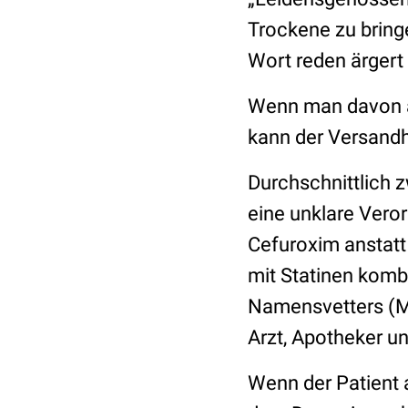
Trockene zu brin
Wort reden ärgert
Wenn man davon au
kann der Versandh
Durchschnittlich z
eine unklare Vero
Cefuroxim anstatt 
mit Statinen kombi
Namensvetters (Mü
Arzt, Apotheker u
Wenn der Patient a