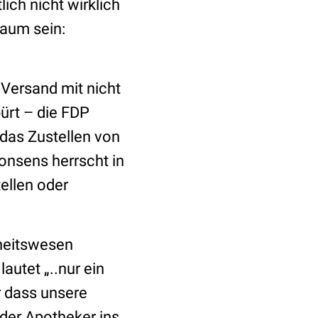
ich nicht wirklich
kaum sein:
Versand mit nicht
ürt – die FDP
 das Zustellen von
onsens herrscht in
ellen oder
heitswesen
autet „..nur ein
er dass unsere
der Apotheker ins