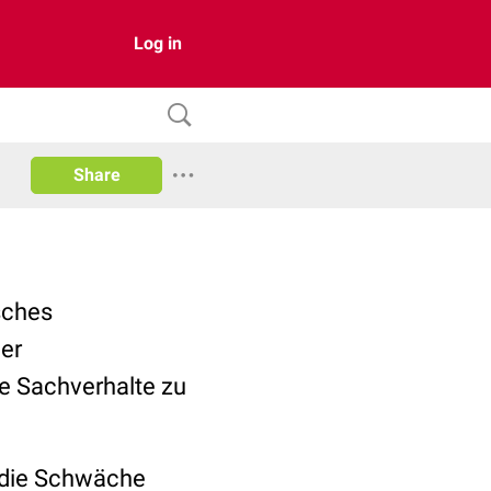
Log in
Share
sches
er
te Sachverhalte zu
t die Schwäche