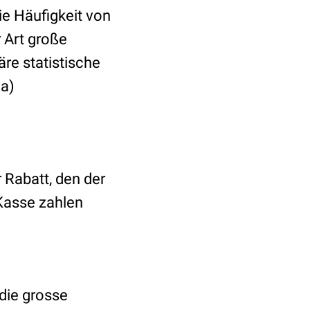
e Häufigkeit von
 Art große
re statistische
ia)
 Rabatt, den der
 Kasse zahlen
die grosse