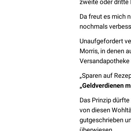
zweite oder dritt
Da freut es mich 
nochmals verbesse
Unaufgefordert v
Morris, in denen a
Versandapotheke 
„Sparen auf Rezept
„Geldverdienen m
Das Prinzip dürfte
von diesen Wohltä
gutgeschrieben un
überwiesen.