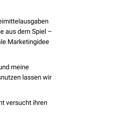
eimittelausgaben
zte aus dem Spiel –
ale Marketingidee
 und meine
snutzen lassen wir
ht versucht ihren