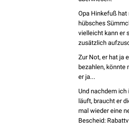
Opa Hinkefuß hat 
hübsches Sümmchen
vielleicht kann er
zusätzlich aufzusc
Zur Not, er hat ja
bezahlen, könnte 
er ja...
Und nachdem ich i
läuft, braucht er 
mal wieder eine n
Bescheid: Rabattve