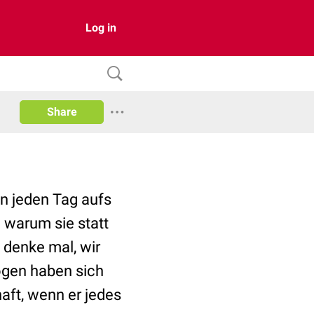
Log in
Share
n jeden Tag aufs
 warum sie statt
denke mal, wir
ogen haben sich
aft, wenn er jedes