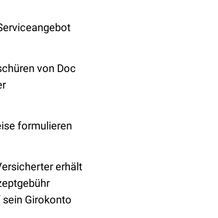
„Serviceangebot
schüren von Doc
er
eise formulieren
ersicherter erhält
ezeptgebühr
 sein Girokonto