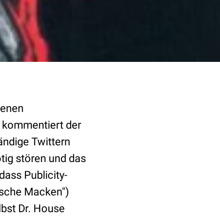
denen
, kommentiert der
ändige Twittern
tig stören und das
dass Publicity-
ische Macken")
lbst Dr. House