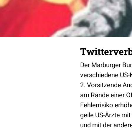
Twitterver
Der Marburger Bun
verschiedene US-K
2. Vorsitzende And
am Rande einer OP
Fehlerrisiko erhöh
geile US-Ärzte mi
und mit der ander