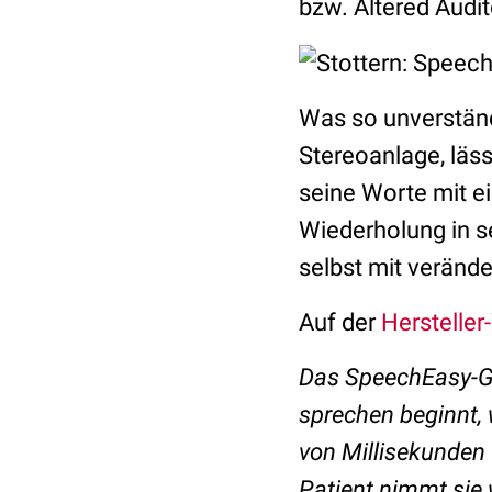
bzw. Altered Audi
Was so unverständ
Stereoanlage, läss
seine Worte mit e
Wiederholung in s
selbst mit veränd
Auf der
Hersteller
Das SpeechEasy-Ger
sprechen beginnt, 
von Millisekunden 
Patient nimmt sie 