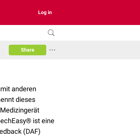
Log in
Share
 mit anderen
nennt dieses
 Medizingerät
eechEasy® ist eine
eedback (DAF)