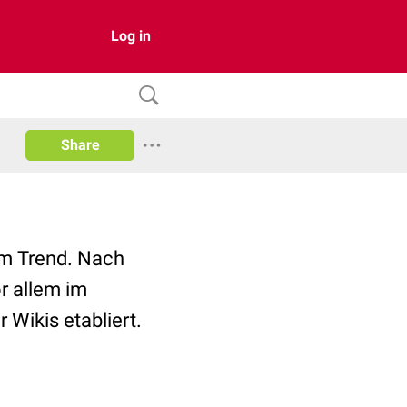
Log in
Share
 im Trend. Nach
r allem im
Wikis etabliert.