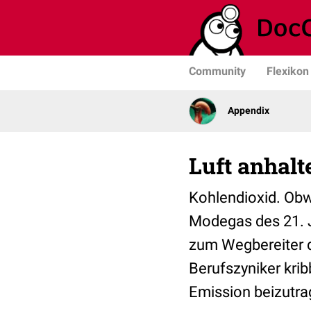
Community
Flexikon
Appendix
Luft anhalt
Kohlendioxid. Obwo
Modegas des 21. J
zum Wegbereiter 
Berufszyniker krib
Emission beizutra