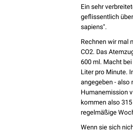
Ein sehr verbreit
geflissentlich üb
sapiens".
Rechnen wir mal 
CO2. Das Atemzug
600 ml. Macht be
Liter pro Minute. 
angegeben - also 
Humanemission vo
kommen also 315 
regelmäßige Woche
Wenn sie sich nic