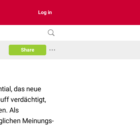
Log in
Share
tial, das neue
ff verdächtigt,
n. Als
täglichen Meinungs-