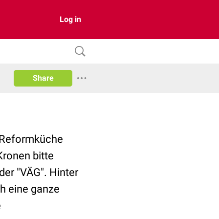
Log in
Share
er Reformküche
Kronen bitte
der "VÄG". Hinter
h eine ganze
e