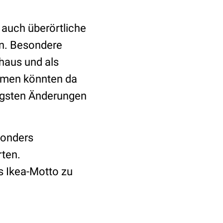
auch überörtliche
n. Besondere
nhaus und als
lemen könnten da
tigsten Änderungen
sonders
rten.
as Ikea-Motto zu