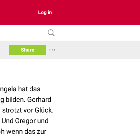
Log in
Share
Angela hat das
g bilden. Gerhard
strotzt vor Glück.
. Und Gregor und
ch wenn das zur