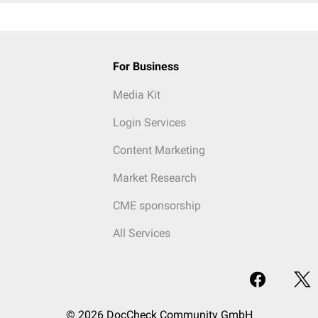
For Business
Media Kit
Login Services
Content Marketing
Market Research
CME sponsorship
All Services
© 2026 DocCheck Community GmbH