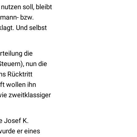
tzen soll, bleibt
smann- bzw.
lagt. Und selbst
rteilung die
teuern), nun die
s Rücktritt
ft wollen ihn
wie zweitklassiger
e Josef K.
wurde er eines