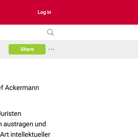
Log in
Share
sef Ackermann
Juristen
en austragen und
rt intellektueller