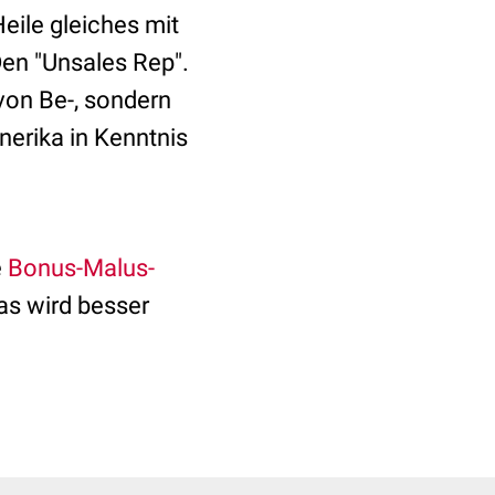
eile gleiches mit
en "Unsales Rep".
von Be-, sondern
nerika in Kenntnis
e
Bonus-Malus-
as wird besser