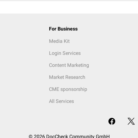
For Business
Media Kit
Login Services
Content Marketing
Market Research
CME sponsorship
All Services
© 2026 DocCheck Community GmbH