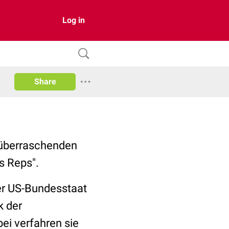
Log in
Share
 überraschenden
s Reps".
er US-Bundesstaat
k der
ei verfahren sie