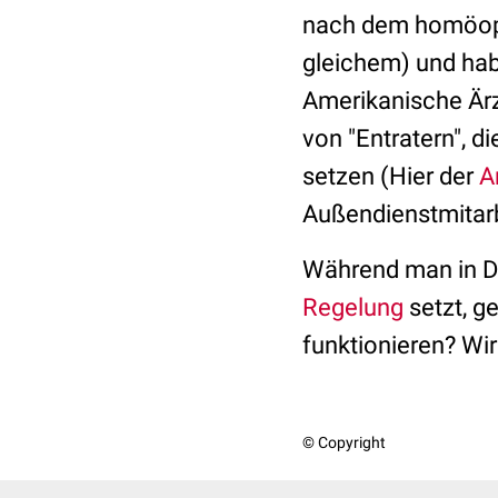
nach dem homöopat
gleichem) und hab
Amerikanische Ärz
von "Entratern", d
setzen (Hier der
A
Außendienstmitarbe
Während man in D
Regelung
setzt, g
funktionieren? Wir
© Copyright