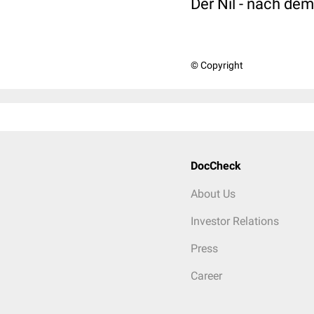
Der Nil - nach de
© Copyright
DocCheck
About Us
Investor Relations
Press
Career