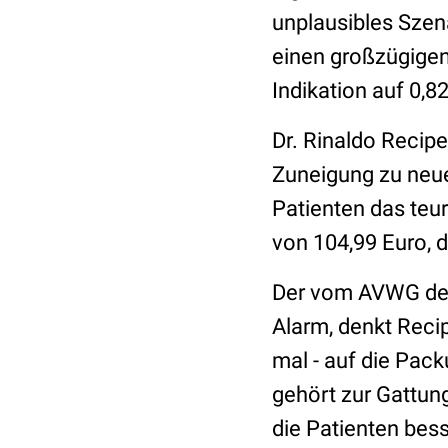
unplausibles Szen
einen großzügigen
Indikation auf 0,82
Dr. Rinaldo Recip
Zuneigung zu neue
Patienten das teu
von 104,99 Euro,
Der vom AVWG defin
Alarm, denkt Recip
mal - auf die Pac
gehört zur Gattun
die Patienten bess