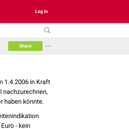
Log in
Share
 1.4.2006 in Kraft
al nachzurechnen,
er haben könnte.
itenindikation
 Euro - kein