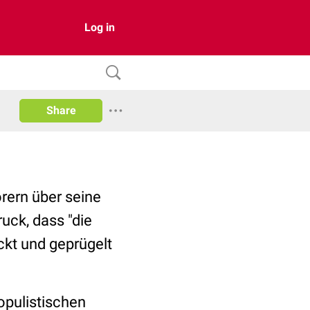
Log in
Share
örern über seine
uck, dass "die
ckt und geprügelt
populistischen