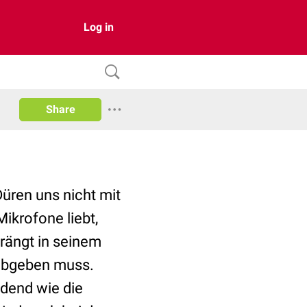
Log in
Share
üren uns nicht mit
ikrofone liebt,
drängt in seinem
 abgeben muss.
adend wie die