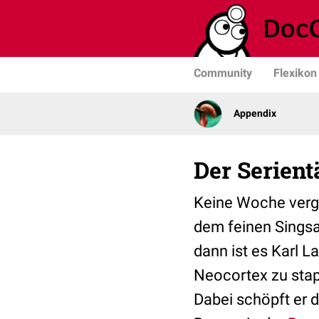
Community
Flexikon
Appendix
Der Serientä
Keine Woche verge
dem feinen Singsa
dann ist es Karl L
Neocortex zu stap
Dabei schöpft er 