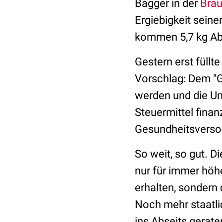
Bagger in der
Bra
Ergiebigkeit seine
kommen 5,7 kg A
Gestern erst füll
Vorschlag: Dem "Ge
werden und die Um
Steuermittel finan
Gesundheitsversor
So weit, so gut. D
nur für immer höh
erhalten, sondern
Noch mehr staatlic
ins Abseits geraten