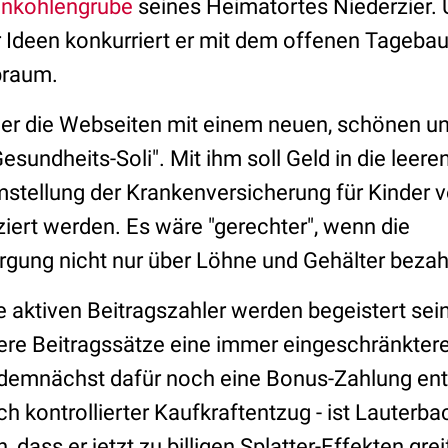
unkohlengrube
seines Heimatortes Niederzier. 
r Ideen konkurriert er mit dem offenen Tagebau
braum.
te er die Webseiten mit einem neuen, schönen 
sundheits-Soli". Mit ihm soll Geld in die leer
stellung der Krankenversicherung für Kinder v
ziert werden. Es wäre "gerechter", wenn die
gung nicht nur über Löhne und Gehälter bezah
ie aktiven Beitragszahler werden begeistert sei
ere Beitragssätze eine immer eingeschränkter
 demnächst dafür noch eine Bonus-Zahlung entr
h kontrollierter Kaufkraftentzug - ist Lauterb
, dass er jetzt zu billigen Splatter-Effekten gr