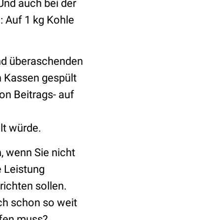
Und auch bei der
: Auf 1 kg Kohle
und überaschenden
en Kassen gespült
on Beitrags- auf
lt würde.
n, wenn Sie nicht
e Leistung
ichten sollen.
ach schon so weit
eifen muss?