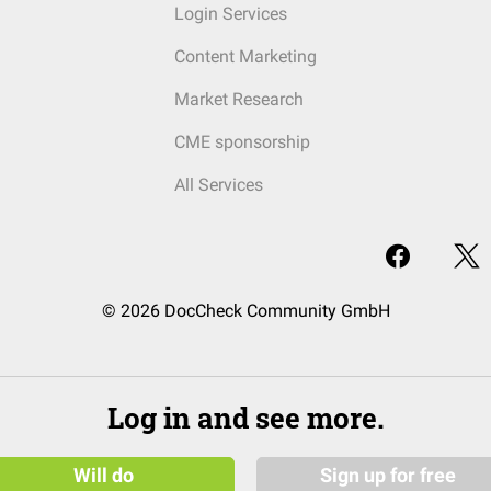
Login Services
Content Marketing
Market Research
CME sponsorship
All Services
© 2026 DocCheck Community GmbH
Log in and see more.
Will do
Sign up for free