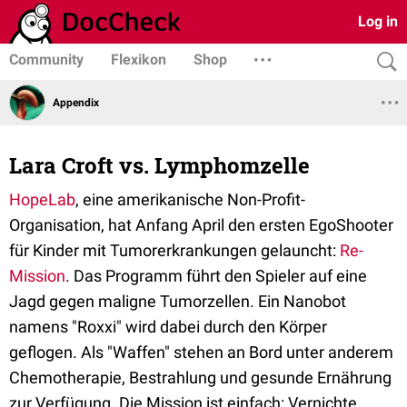
Log in
Community
Flexikon
Shop
Appendix
Lara Croft vs. Lymphomzelle
HopeLab
, eine amerikanische Non-Profit-
Organisation, hat Anfang April den ersten EgoShooter
für Kinder mit Tumorerkrankungen gelauncht:
Re-
Mission
. Das Programm führt den Spieler auf eine
Jagd gegen maligne Tumorzellen. Ein Nanobot
namens "Roxxi" wird dabei durch den Körper
geflogen. Als "Waffen" stehen an Bord unter anderem
Chemotherapie, Bestrahlung und gesunde Ernährung
zur Verfügung. Die Mission ist einfach: Vernichte