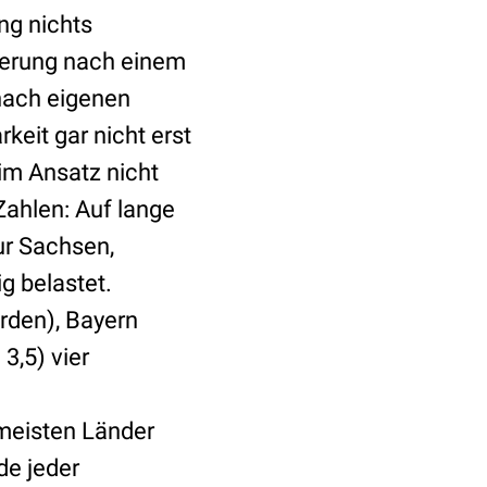
ng nichts
derung nach einem
nach eigenen
keit gar nicht erst
 im Ansatz nicht
ahlen: Auf lange
ur Sachsen,
 belastet.
arden), Bayern
3,5) vier
 meisten Länder
de jeder