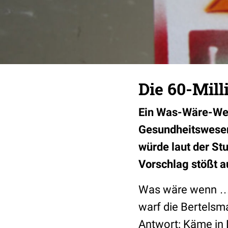
Die 60-Mil
Ein Was-Wäre-Wen
Gesundheitswesen
würde laut der St
Vorschlag stößt au
Was wäre wenn … 
warf die Bertelsma
Antwort: Käme in 