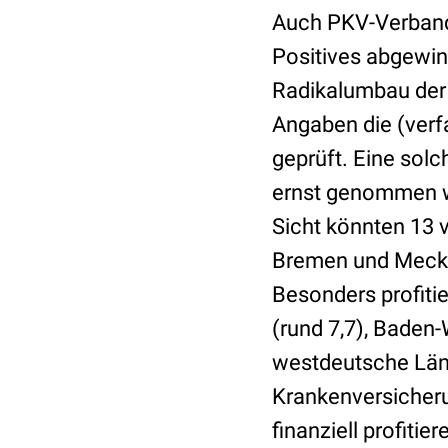
Auch PKV-Verband
Positives abgewin
Radikalumbau der 
Angaben die (verfa
geprüft. Eine solc
ernst genommen we
Sicht könnten 13 
Bremen und Meckl
Besonders profitie
(rund 7,7), Baden
westdeutsche Länd
Krankenversicheru
finanziell profiti