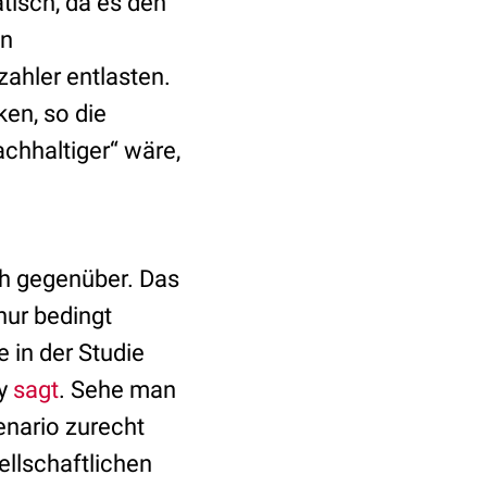
atisch, da es den
en
ahler entlasten.
en, so die
achhaltiger“ wäre,
h gegenüber. Das
nur bedingt
 in der Studie
ry
sagt
. Sehe man
zenario zurecht
ellschaftlichen