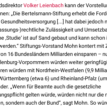
sdirektor
Volker Leienbach
kann der Vorstellu
nen: „Die Bertelsmann-Stiftung erhebt die For
Gesundheitsversorgung [...] hat dabei jedoch 
ssungs-)rechtliche Zulässigkeit und Umsetzbar
he ‚Studie‘ ist auf Sand gebaut und kann schon
rden.“ Stiftungs-Vorstand Mohn kontert mit Z
von 16 Bundesländern Milliarden einsparen – n
enburg-Vorpommern würden weiter geringfügig
ren würden mit Nordrhein-Westfalen (9,9 Milli
-Württemberg (etwa 6) und Rheinland-Pfalz (um 
er. „Wenn für Beamte auch die gesetzliche
ngspflicht gelten würde, würden nicht nur die
eren, sondern auch der Bund“, sagt Mohn. So wür