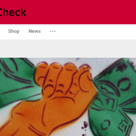
Shop
News