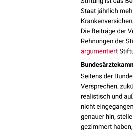
Stiftung ist das Be
Staat jährlich meh
Krankenversicheru
Die Beiträge der 
Rehnungen der Stif
argumentiert
Stift
Bundesärztekamme
Seitens der Bund
Versprechen, zukün
realistisch und au
nicht eingegangen
genauer hin, stell
gezimmert haben, 