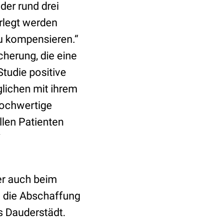
 der rund drei
rlegt werden
zu kompensieren.“
herung, die eine
Studie positive
lichen mit ihrem
hochwertige
llen Patienten
“
der auch beim
n die Abschaffung
s Dauderstädt.