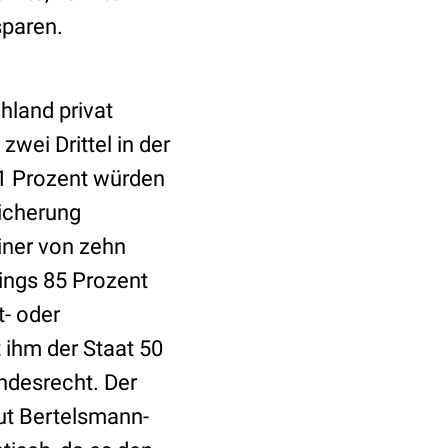
sparen.
hland privat
wei Drittel in der
21 Prozent würden
sicherung
iner von zehn
ings 85 Prozent
- oder
 ihm der Staat 50
ndesrecht. Der
aut Bertelsmann-