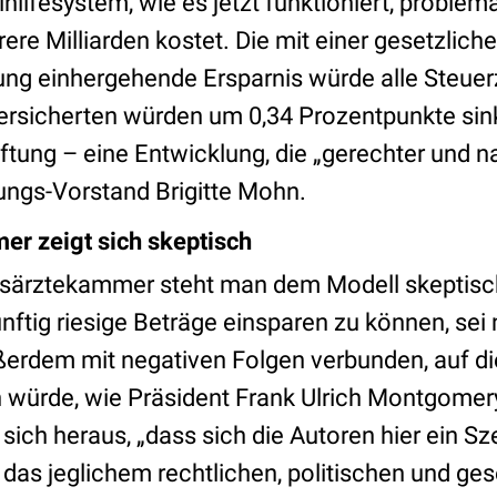
ihilfesystem, wie es jetzt funktioniert, problem
rere Milliarden kostet. Die mit einer gesetzlich
ng einhergehende Ersparnis würde alle Steuerz
Versicherten würden um 0,34 Prozentpunkte sink
tung – eine Entwicklung, die „gerechter und n
ungs-Vorstand Brigitte Mohn.
r zeigt sich skeptisch
esärztekammer steht man dem Modell skeptisc
ftig riesige Beträge einsparen zu können, sei 
ßerdem mit negativen Folgen verbunden, auf die
 würde, wie Präsident Frank Ulrich Montgome
e sich heraus, „dass sich die Autoren hier ein S
das jeglichem rechtlichen, politischen und ges