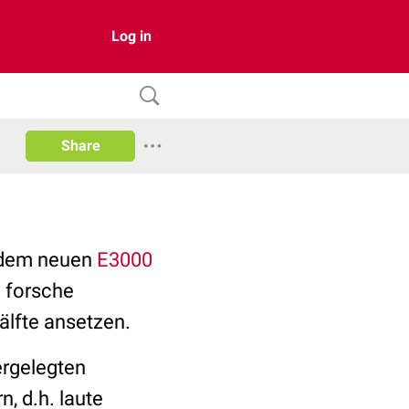
Log in
Share
t dem neuen
E3000
 forsche
älfte ansetzen.
ergelegten
, d.h. laute