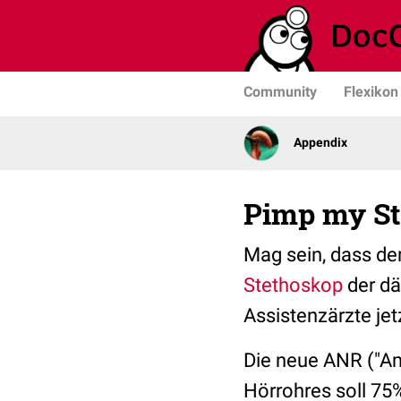
Community
Flexikon
Appendix
Pimp my St
Mag sein, dass de
Stethoskop
der dä
Assistenzärzte je
Die neue ANR ("Am
Hörrohres soll 75