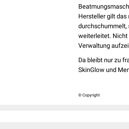
Beatmungsmaschine
Hersteller gilt da
durchschummelt, s
weiterleitet. Nich
Verwaltung aufze
Da bleibt nur zu f
SkinGlow und Me
© Copyright