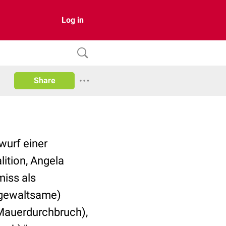
Log in
Share
wurf einer
ition, Angela
iss als
 (gewaltsame)
(Mauerdurchbruch),