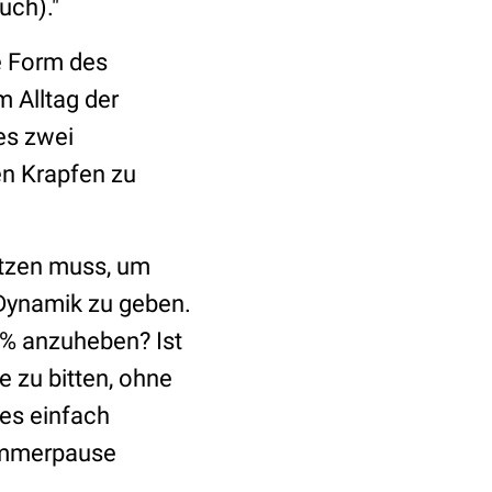
uch)."
le Form des
m Alltag der
es zwei
en Krapfen zu
etzen muss, um
Dynamik zu geben.
,5% anzuheben? Ist
e zu bitten, ohne
es einfach
Sommerpause