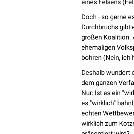
eines Felsens (Fe
Doch - so gerne es
Durchbruchs gibt e
großen Koalition. 
ehemaligen Volksp
bohren (Nein, ich
Deshalb wundert e
dem ganzen Verfa
Nur: Ist es ein "w
es "wirklich" bahn
echten Wettbewerb
wirklich zum Kotz
präsentiert wird?