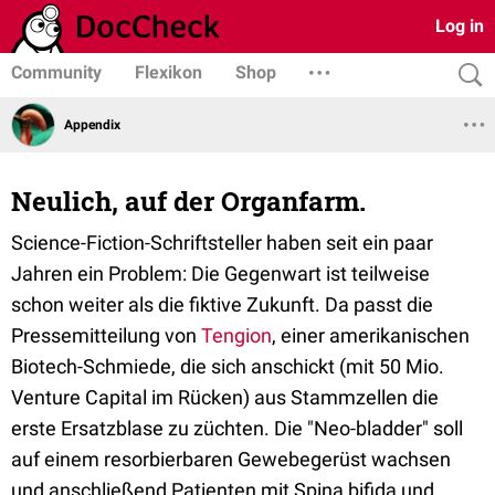
Log in
Community
Flexikon
Shop
Appendix
Neulich, auf der Organfarm.
Science-Fiction-Schriftsteller haben seit ein paar
Jahren ein Problem: Die Gegenwart ist teilweise
schon weiter als die fiktive Zukunft. Da passt die
Pressemitteilung von
Tengion
, einer amerikanischen
Biotech-Schmiede, die sich anschickt (mit 50 Mio.
Venture Capital im Rücken) aus Stammzellen die
erste Ersatzblase zu züchten. Die "Neo-bladder" soll
auf einem resorbierbaren Gewebegerüst wachsen
und anschließend Patienten mit Spina bifida und