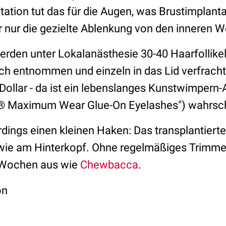
tion tut das für die Augen, was Brustimplantat
r nur die gezielte Ablenkung von den inneren W
werden unter Lokalanästhesie 30-40 Haarfollike
ch entnommen und einzeln in das Lid verfracht
Dollar - da ist ein lebenslanges Kunstwimpern
 Maximum Wear Glue-On Eyelashes") wahrschei
erdings einen kleinen Haken: Das transplantier
wie am Hinterkopf. Ohne regelmäßiges Trimme
 Wochen aus wie
Chewbacca
.