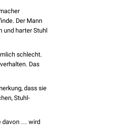
hmacher
finde. Der Mann
n und harter Stuhl
emlich schlecht.
verhalten. Das
merkung, dass sie
hen, Stuhl-
ne davon … wird