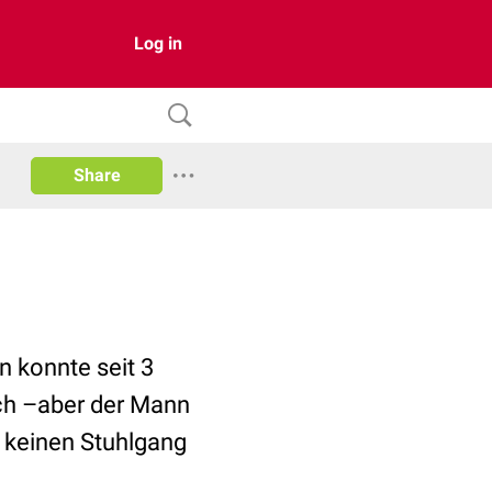
Log in
Share
n konnte seit 3
isch –aber der Mann
 keinen Stuhlgang