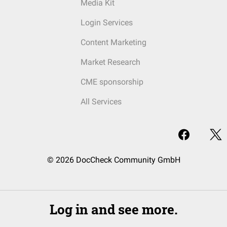
Media Kit
Login Services
Content Marketing
Market Research
CME sponsorship
All Services
© 2026 DocCheck Community GmbH
Log in and see more.