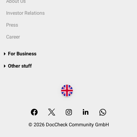
About Us
Investor Relations
Press
Career
For Business
Other stuff
© 2026 DocCheck Community GmbH