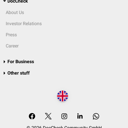
DocCheck
About Us
Investor Relations
Press
Career
For Business
Other stuff
© 2026 DocCheck Community GmbH