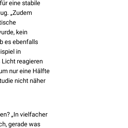
ür eine stabile
nug. „Zudem
tische
urde, kein
b es ebenfalls
ispiel in
 Licht reagieren
um nur eine Hälfte
Studie nicht näher
n? „In vielfacher
ich, gerade was