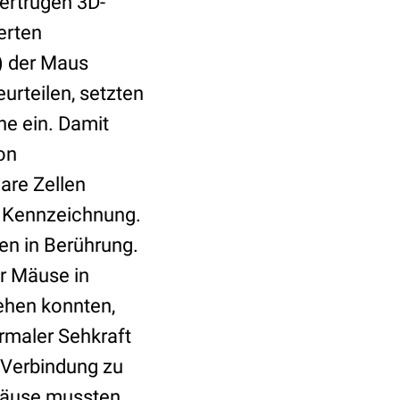
ertrugen 3D-
erten
) der Maus
urteilen, setzten
ne ein. Damit
on
are Zellen
r Kennzeichnung.
en in Berührung.
r Mäuse in
sehen konnten,
rmaler Sehkraft
 Verbindung zu
 Mäuse mussten