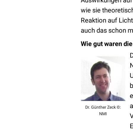
Auswirkungen auf d
wie sie theoretisc
Reaktion auf Licht
auch das schon mi
Wie gut waren die
D
N
U
b
e
a
Dr. Günther Zeck ©:
NMI
V
E