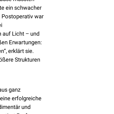
gte ein schwacher
. Postoperativ war
i
 auf Licht – und
oßen Erwartungen:
“, erklärt sie.
rößere Strukturen
 aus ganz
ine erfolgreiche
dimentär und