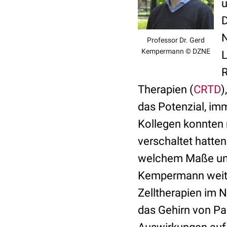
u
D
N
Professor Dr. Gerd
Kempermann © DZNE
L
R
Therapien (
CRTD
)
das Potenzial, im
Kollegen konnten 
verschaltet hatten
welchem Maße und 
Kempermann weiter.
Zelltherapien im N
das Gehirn von Pa