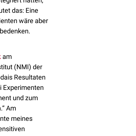
tegriert hatten,
utet das: Eine
tienten wäre aber
 bedenken.
k
am
itut (NMI) der
ndais Resultaten
ei Experimenten
iment und zum
n.“ Am
nnte meines
ensitiven