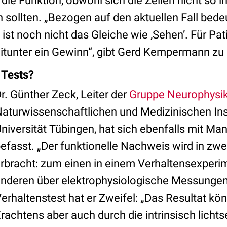
ie Funktion, obwohl sich die Zellen nicht so in
h sollten. „Bezogen auf den aktuellen Fall bede
 ist noch nicht das Gleiche wie ‚Sehen’. Für Pa
tunter ein Gewinn“, gibt Gerd Kempermann zu
 Tests?
r. Günther Zeck, Leiter der
Gruppe Neurophysi
aturwissenschaftlichen und Medizinischen Inst
niversität Tübingen, hat sich ebenfalls mit Ma
efasst. „Der funktionelle Nachweis wird in zw
rbracht: zum einen in einem Verhaltensexper
nderen über elektrophysiologische Messunge
erhaltenstest hat er Zweifel: „Das Resultat kö
rachtens aber auch durch die intrinsisch lichts