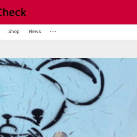
Shop
News