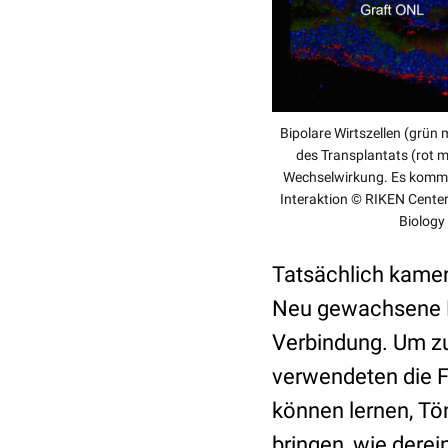
Bipolare Wirtszellen (grün 
des Transplantats (rot ma
Wechselwirkung. Es kommt
Interaktion © RIKEN Center
Biology
Tatsächlich kamen
Neu gewachsene Ph
Verbindung. Um zu
verwendeten die F
können lernen, Tö
bringen, wie dere