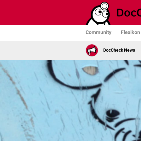
Community
Flexikon
DocCheck News