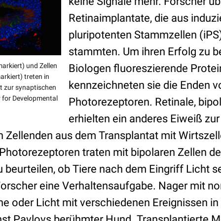
keine Signale mehr. Forscher üb
Retinaimplantate, die aus induzi
pluripotenten Stammzellen (iPS
stammten. Um ihren Erfolg zu be
markiert) und Zellen
Biologen fluoreszierende Protei
rkiert) treten in
kennzeichneten sie die Enden v
 zur synaptischen
 for Developmental
Photorezeptoren. Retinale, bipol
erhielten ein anderes Eiweiß zu
 Zellenden aus dem Transplantat mit Wirtszell
otorezeptoren traten mit bipolaren Zellen de
 beurteilen, ob Tiere nach dem Eingriff Licht 
orscher eine Verhaltensaufgabe. Nager mit no
ne oder Licht mit verschiedenen Ereignissen in
inst Pavlovs berühmter Hund. Transplantierte