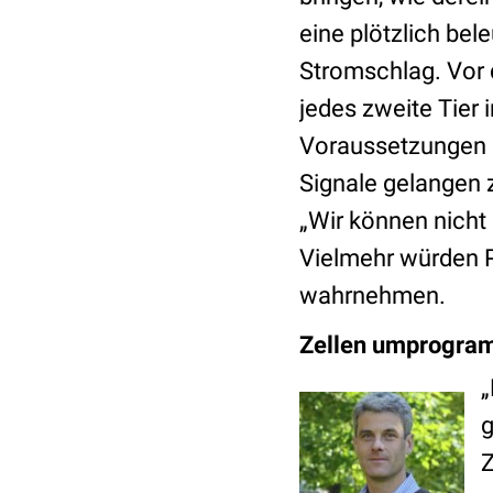
eine plötzlich be
Stromschlag. Vor 
jedes zweite Tier 
Voraussetzungen n
Signale gelangen 
„Wir können nicht 
Vielmehr würden Pa
wahrnehmen.
Zellen umprogram
„
g
Z