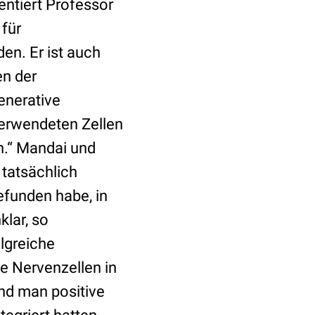
ntiert Professor
für
den. Er ist auch
en der
enerative
 verwendeten Zellen
n.“ Mandai und
 tatsächlich
gefunden habe, in
lar, so
lgreiche
fe Nervenzellen in
and man positive