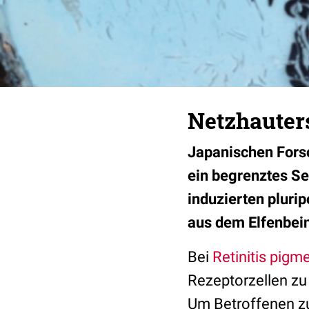
Netzhauter
Japanischen Forsc
ein begrenztes S
induzierten pluri
aus dem Elfenbei
Bei
Retinitis pigm
Rezeptorzellen zu 
Um Betroffenen zu