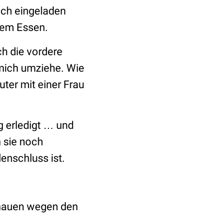
uch eingeladen
dem Essen.
ch die vordere
 mich umziehe. Wie
ter mit einer Frau
ig erledigt … und
n sie noch
nschluss ist.
chauen wegen den