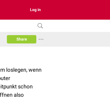
Log in
Share
zum loslegen, wenn
puter
eitpunkt schon
ffnen also