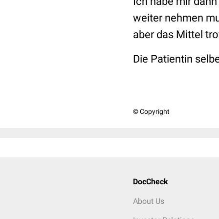
Ich habe mir dann 
weiter nehmen mus
aber das Mittel t
Die Patientin sel
© Copyright
DocCheck
About Us