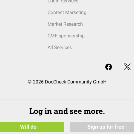
Login Services
Content Marketing
Market Research
CME sponsorship
All Services
© 2026 DocCheck Community GmbH
Log in and see more.
Will do
Sign up for free