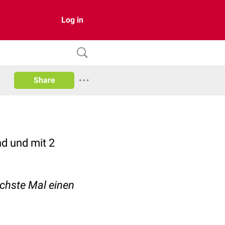
Log in
Share
nd und mit 2
ächste Mal einen