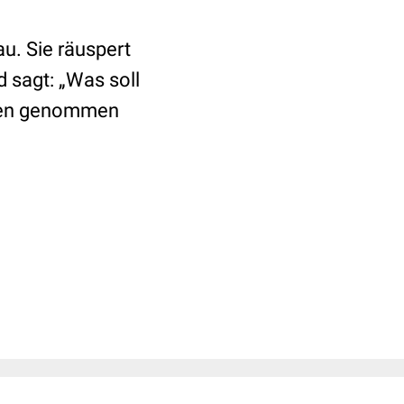
au. Sie räuspert
d sagt: „Was soll
sen genommen