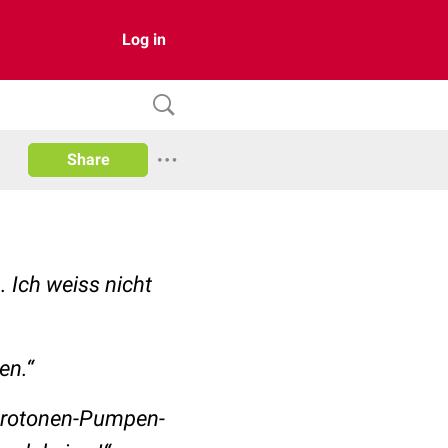
Log in
Share
 Ich weiss nicht
en.“
n Protonen-Pumpen-