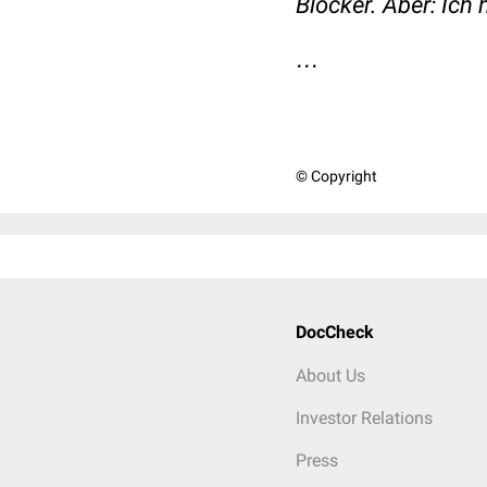
Blocker. Aber: Ic
…
© Copyright
DocCheck
About Us
Investor Relations
Press