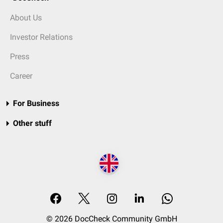
About Us
Investor Relations
Press
Career
For Business
Other stuff
© 2026 DocCheck Community GmbH