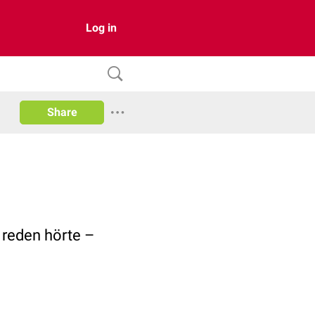
Log in
Share
 reden hörte –