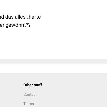
d das alles „harte
tter gewöhnt??
Other stuff
Contact
Terms