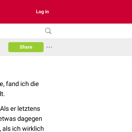
Log in
Share
e, fand ich die
t.
ls er letztens
r etwas dagegen
 als ich wirklich