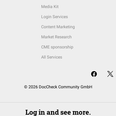
Media Kit
Login Services
Content Marketing
Market Research
CME sponsorship
All Services
© 2026 DocCheck Community GmbH
Log in and see more.