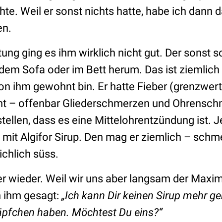
te. Weil er sonst nichts hatte, habe ich dann d
en.
ltung ging es ihm wirklich nicht gut. Der sonst 
 dem Sofa oder im Bett herum. Das ist ziemlich
von ihm gewohnt bin. Er hatte Fieber (grenzwer
cht – offenbar Gliederschmerzen und Ohrensch
stellen, dass es eine Mittelohrentzündung ist. J
n mit Algifor Sirup. Den mag er ziemlich – sch
ichlich süss.
r wieder. Weil wir uns aber langsam der Maxi
h ihm gesagt:
„Ich kann Dir keinen Sirup mehr ge
äpfchen haben. Möchtest Du eins?“