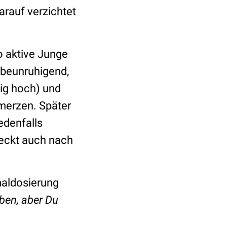
arauf verzichtet
so aktive Junge
 beunruhigend,
tig hoch) und
merzen. Später
edenfalls
meckt auch nach
maldosierung
ben, aber Du