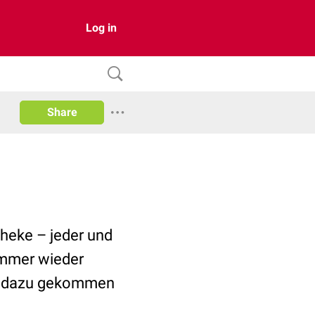
Log in
Share
theke – jeder und
immer wieder
ht dazu gekommen