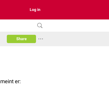
Log in
Share
meint er: