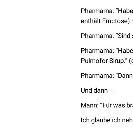
Pharmama:
“Habe
enthält Fructose)
Pharmama:
“Sind 
Pharmama:
“Habe
Pulmofor Sirup.”
(d
Pharmama:
“Dann 
Und dann…
Mann:
“Für was b
Ich glaube ich ne