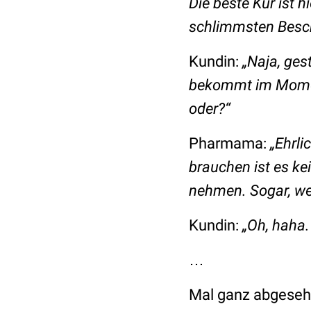
Die beste Kur ist h
schlimmsten Besc
Kundin:
„Naja, ges
bekommt im Moment
oder?“
Pharmama:
„Ehrli
brauchen ist es ke
nehmen. Sogar, wen
Kundin:
„Oh, haha.
…
Mal ganz abgesehe