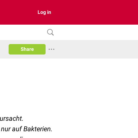
Log in
Share
rursacht.
 nur auf Bakterien.