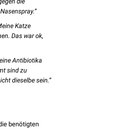
 gegen die
 Nasenspray.“
 Meine Katze
en. Das war ok,
eine Antibiotika
mt sind zu
cht dieselbe sein.“
die benötigten