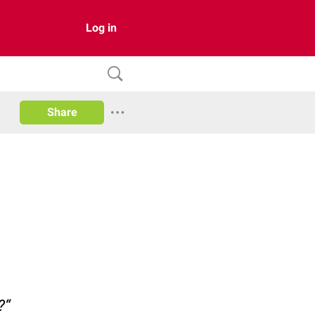
Log in
Share
?“