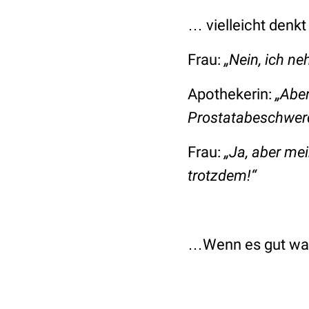
… vielleicht denkt
Frau:
„Nein, ich n
Apothekerin:
„Aber
Prostatabeschwerd
Frau:
„Ja, aber me
trotzdem!“
…Wenn es gut war 