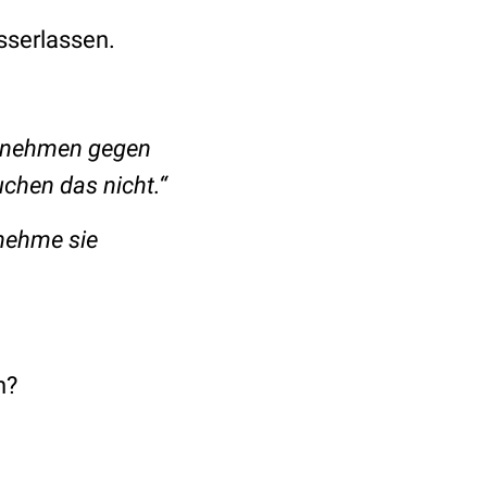
sserlassen.
er nehmen gegen
chen das nicht.“
nehme sie
h?